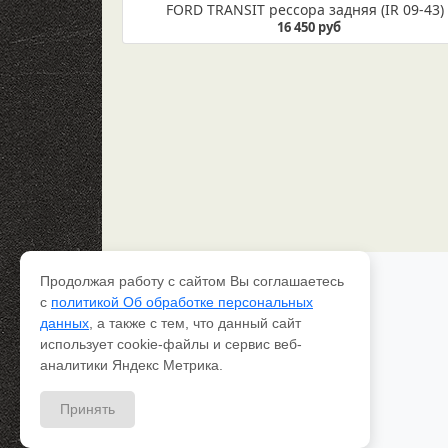
FORD TRANSIT рессора задняя (IR 09-43)
16 450 руб
Продолжая работу с сайтом Вы соглашаетесь
Каталог рессор
с
политикой Об обработке персональных
Доставка и оплата
данных
, а также с тем, что данный сайт
Качество
использует cookie-файлы и сервис веб-
Контакты
О компании
аналитики Яндекс Метрика.
Вопрос-ответ
Принять