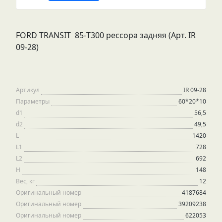
FORD TRANSIT 85-Т300 рессора задняя (Арт. IR
09-28)
Артикул
IR 09-28
Параметры
60*20*10
d1
56,5
d2
49,5
L
1420
L1
728
L2
692
H
148
Вес, кг
12
Оригинальный номер
4187684
Оригинальный номер
39209238
Оригинальный номер
622053